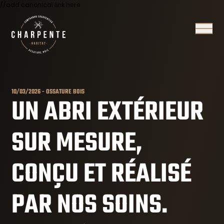
//add canonical link here
Ouvrir/
10/03/2026 - OSSATURE BOIS
UN ABRI EXTÉRIEUR
SUR MESURE,
CONÇU ET RÉALISÉ
PAR NOS SOINS.