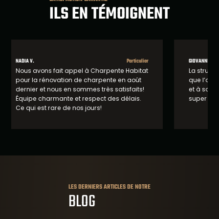
ILS EN TÉMOIGNENT
GIOVANNI L.
Particulier
PHILIPPE 
La structure est encore plus belle que ce
Charpe
que l’on imaginait. Encore merci à Nathan
rapidit
et à son équipe pour leurs conseils et leur
les ye
super travail!
LES DERNIERS ARTICLES DE NOTRE
BLOG