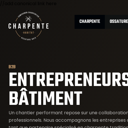
//add canonical link here
CHARPENTE
OSSATURE
B2B
ENTREPRENEURS
BÂTIMENT
Un chantier performant repose sur une collaboration
professionnels. Nous accompagnons les entreprises 
tant que partenaire spécialisé en charpente traditio