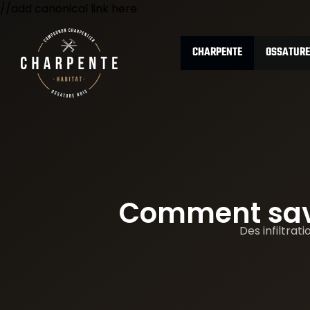
//add canonical link here
CHARPENTE
OSSATURE
Comment savoi
Des infiltrat