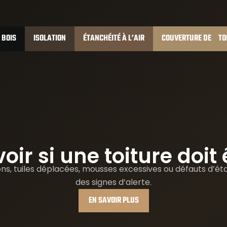
 BOIS
ISOLATION
ÉTANCHÉITÉ À L’AIR
COUVERTURE DE TO
r si une toiture doit 
ions, tuiles déplacées, mousses excessives ou défauts d’é
des signes d’alerte.
EN SAVOIR PLUS