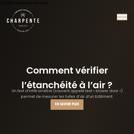
//add canonical link here
Ouvrir/
Comment vérifier
l’étanchéité à l’air ?
Un test d’infiltrométrie (souvent appelé test « blower door »)
permet de mesurer les fuites d’air d’un bâtiment.
EN SAVOIR PLUS