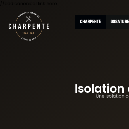
//add canonical link here
CHARPENTE
OSSATURE
Isolation 
Une isolation 