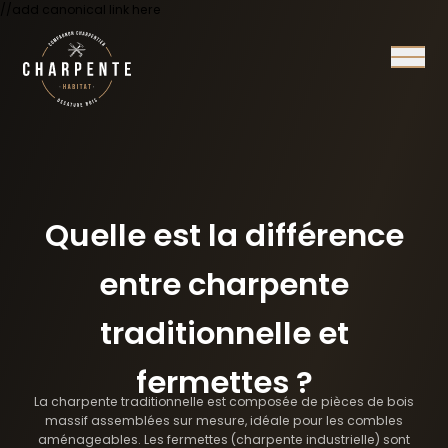
//add canonical link here
Ouvrir/
Quelle est la différence
entre charpente
traditionnelle et
fermettes ?
La charpente traditionnelle est composée de pièces de bois
massif assemblées sur mesure, idéale pour les combles
aménageables. Les fermettes (charpente industrielle) sont